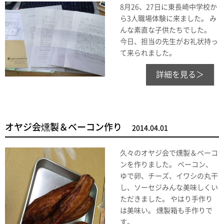
8月26、27日に東長崎中学校か
ら3人職場体験に来ました。 み
んな素直な子供たちでした。
今日、担当の先生がお礼状持っ
て来られました。
詳細を見る＞
オヤジ会燻製＆ベーコン作り
2014.04.01
久々のオヤジ会で燻製＆ベーコ
ンを作りました。 ベーコン、
ゆで卵、チーズ、イワシの丸干
し、ソーセジみんな美味しくい
ただきました。 やはり手作り
は美味い。 燻製箱も手作りで
す。