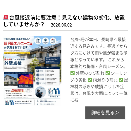
台風接近前に要注意！見えない建物の劣化、放置
していませんか？
2026.06.02
台風6号が本日、長崎県へ最接
近する見込みです。昼過ぎから
夕方にかけて雨や風が強まる予
報となっています。 これから
本格的な梅雨・台風シーズン。
外壁のひび割れ
シーリン
グの劣化
雨漏りの前兆
屋
根材の浮きや破損 こうした症
状は、台風や大雨によって一気
に被
詳細を見る＞