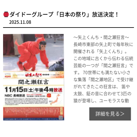
ダイドーグループ「日本の祭り」放送決定！
2025.11.08
〜矢上くんち・間之瀬狂言〜
長崎市東部の矢上町で毎年秋に
開催される「矢上くんち」。
この地域に古くから伝わる伝統
芸能の一つが「間之瀬狂言」で
す。 70世帯にも満たない小さ
な集落「間之瀬地区」で受け継
がれてきたこの狂言は、 笛や
太鼓、鉦の音に合わせて3匹の
猿が登場し、ユーモラスな動
詳細を見る＞