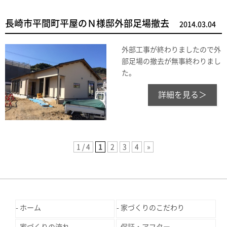
長崎市平間町平屋のＮ様邸外部足場撤去
2014.03.04
外部工事が終わりましたので外
部足場の撤去が無事終わりまし
た。
詳細を見る＞
1 / 4
1
2
3
4
»
ホーム
家づくりのこだわり