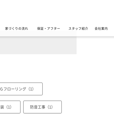
家づくりの流れ
保証・アフター
スタッフ紹介
会社案内
らフローリング（1）
装（1）
防音工事（1）