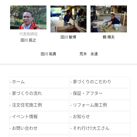
代表取締役
田川 敏博
鶴 輝夫
田川 辰之
田川 祐貴
荒木 永達
ホーム
家づくりのこだわり
家づくりの流れ
保証・アフター
注文住宅施工例
リフォーム施工例
イベント情報
お知らせ
お問い合わせ
それ行け!!大工さん